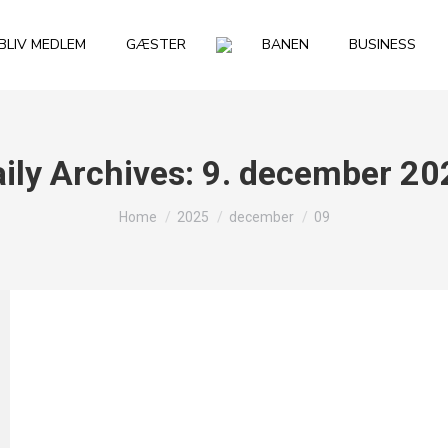
BLIV MEDLEM
GÆSTER
BANEN
BUSINESS
ily Archives:
9. december 20
You are here:
Home
2025
december
09