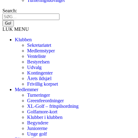
Turneringsudvalget
Search:
LUK MENU
Klubben
Sekretariatet
Medlemstyper
Venteliste
Bestyrelsen
Udvalg
Kontingenter
Årets ildsjæl
Frivillig korpset
Medlemmer
Turneringer
Greenfeeordninger
XL-Golf – fritspilsordning
Golfamore-kort
Klubber i klubben
Begyndere
Juniorerne
Unge golf