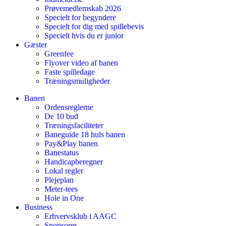
Prøvemedlemskab 2026
Specielt for begyndere
Specielt for dig med spillebevis
Specielt hvis du er junior
Gæster
Greenfee
Flyover video af banen
Faste spilledage
Træningsmuligheder
Banen
Ordensreglerne
De 10 bud
Træningsfaciliteter
Baneguide 18 huls banen
Pay&Play banen
Banestatus
Handicapberegner
Lokal regler
Plejeplan
Meter-tees
Hole in One
Business
Erhvervsklub i AAGC
Sponsorer