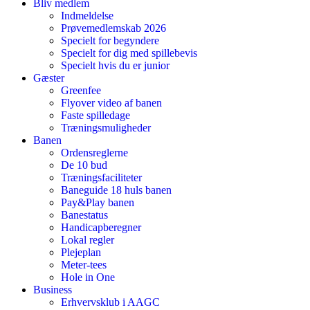
Bliv medlem
Indmeldelse
Prøvemedlemskab 2026
Specielt for begyndere
Specielt for dig med spillebevis
Specielt hvis du er junior
Gæster
Greenfee
Flyover video af banen
Faste spilledage
Træningsmuligheder
Banen
Ordensreglerne
De 10 bud
Træningsfaciliteter
Baneguide 18 huls banen
Pay&Play banen
Banestatus
Handicapberegner
Lokal regler
Plejeplan
Meter-tees
Hole in One
Business
Erhvervsklub i AAGC