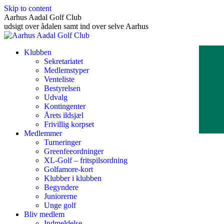
Skip to content
Aarhus Aadal Golf Club
udsigt over ådalen samt ind over selve Aarhus
Klubben
Sekretariatet
Medlemstyper
Venteliste
Bestyrelsen
Udvalg
Kontingenter
Årets ildsjæl
Frivillig korpset
Medlemmer
Turneringer
Greenfeeordninger
XL-Golf – fritspilsordning
Golfamore-kort
Klubber i klubben
Begyndere
Juniorerne
Unge golf
Bliv medlem
Indmeldelse