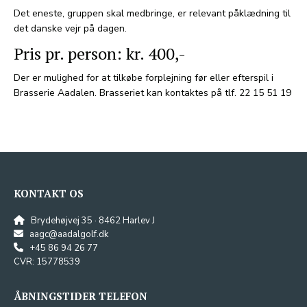
Det eneste, gruppen skal medbringe, er relevant påklædning til
det danske vejr på dagen.
Pris pr. person: kr. 400,-
Der er mulighed for at tilkøbe forplejning før eller efterspil i
Brasserie Aadalen. Brasseriet kan kontaktes på tlf. 22 15 51 19
KONTAKT OS
Brydehøjvej 35 · 8462 Harlev J
aagc@aadalgolf.dk
+45 86 94 26 77
CVR: 15778539
ÅBNINGSTIDER TELEFON