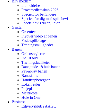
Bliv medlem
Indmeldelse
Prøvemedlemskab 2026
Specielt for begyndere
Specielt for dig med spillebevis
Specielt hvis du er junior
Gæster
Greenfee
Flyover video af banen
Faste spilledage
Træningsmuligheder
Banen
Ordensreglerne
De 10 bud
Træningsfaciliteter
Baneguide 18 huls banen
Pay&Play banen
Banestatus
Handicapberegner
Lokal regler
Plejeplan
Meter-tees
Hole in One
Business
Erhvervsklub i AAGC