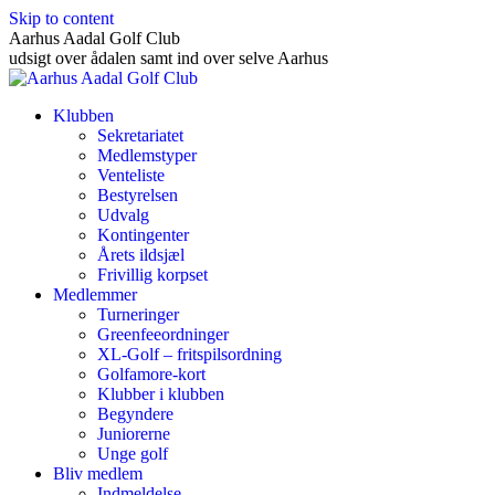
Skip to content
Aarhus Aadal Golf Club
udsigt over ådalen samt ind over selve Aarhus
Klubben
Sekretariatet
Medlemstyper
Venteliste
Bestyrelsen
Udvalg
Kontingenter
Årets ildsjæl
Frivillig korpset
Medlemmer
Turneringer
Greenfeeordninger
XL-Golf – fritspilsordning
Golfamore-kort
Klubber i klubben
Begyndere
Juniorerne
Unge golf
Bliv medlem
Indmeldelse