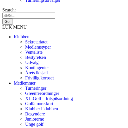
Turneringsudvalget
Search:
LUK MENU
Klubben
Sekretariatet
Medlemstyper
Venteliste
Bestyrelsen
Udvalg
Kontingenter
Årets ildsjæl
Frivillig korpset
Medlemmer
Turneringer
Greenfeeordninger
XL-Golf – fritspilsordning
Golfamore-kort
Klubber i klubben
Begyndere
Juniorerne
Unge golf