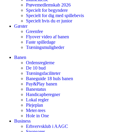
Prøvemedlemskab 2026
Specielt for begyndere
Specielt for dig med spillebevis
Specielt hvis du er junior
Gæster
Greenfee
Flyover video af banen
Faste spilledage
Træningsmuligheder
Banen
Ordensreglerne
De 10 bud
Træningsfaciliteter
Baneguide 18 huls banen
Pay&Play banen
Banestatus
Handicapberegner
Lokal regler
Plejeplan
Meter-tees
Hole in One
Business
Erhvervsklub i AAGC
Sponsorer