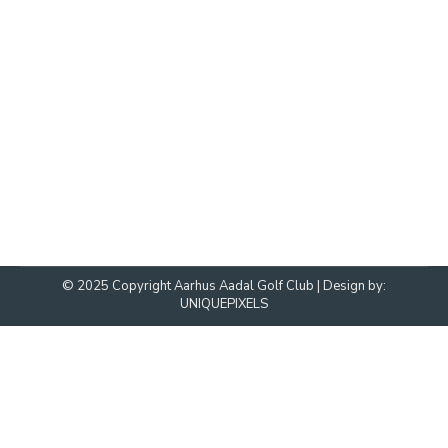
Nyt fra formanden – Marts 2026
Bestyrelsen
By
Martin Østergaard Jørgensen
27. marts 2026
Velkommen til en ny sæson. Det bliver dejligt at komme
i gang med golf på vores egen flotte bane. 18-huls
banen åbnede d. 25. marts, hvor alle fairways er klippet
af robotter og når robotterne er helt implementeret vil
også semirough blive klippet af robotterne. Vi må alle
udvise tålmodighed i indkøringsperioden. Jeg ønsker
jer…
© 2025 Copyright Aarhus Aadal Golf Club | Design by:
UNIQUEPIXELS