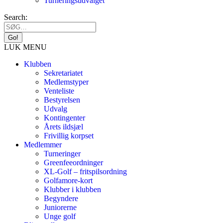
Turneringsudvalget
Search:
LUK MENU
Klubben
Sekretariatet
Medlemstyper
Venteliste
Bestyrelsen
Udvalg
Kontingenter
Årets ildsjæl
Frivillig korpset
Medlemmer
Turneringer
Greenfeeordninger
XL-Golf – fritspilsordning
Golfamore-kort
Klubber i klubben
Begyndere
Juniorerne
Unge golf