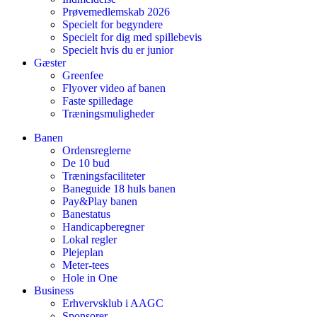
Prøvemedlemskab 2026
Specielt for begyndere
Specielt for dig med spillebevis
Specielt hvis du er junior
Gæster
Greenfee
Flyover video af banen
Faste spilledage
Træningsmuligheder
Banen
Ordensreglerne
De 10 bud
Træningsfaciliteter
Baneguide 18 huls banen
Pay&Play banen
Banestatus
Handicapberegner
Lokal regler
Plejeplan
Meter-tees
Hole in One
Business
Erhvervsklub i AAGC
Sponsorer