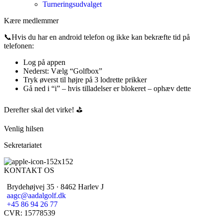
Turneringsudvalget
Kære medlemmer
📞Hvis du har en android telefon og ikke kan bekræfte tid på
telefonen:
Log på appen
Nederst: Vælg “Golfbox”
Tryk øverst til højre på 3 lodrette prikker
Gå ned i “i” – hvis tilladelser er blokeret – ophæv dette
Derefter skal det virke! ⛳
Venlig hilsen
Sekretariatet
KONTAKT OS
Brydehøjvej 35 · 8462 Harlev J
aagc@aadalgolf.dk
+45 86 94 26 77
CVR: 15778539