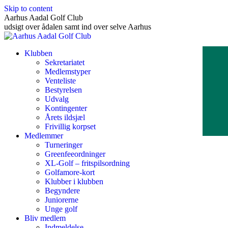
Skip to content
Aarhus Aadal Golf Club
udsigt over ådalen samt ind over selve Aarhus
Klubben
Sekretariatet
Medlemstyper
Venteliste
Bestyrelsen
Udvalg
Kontingenter
Årets ildsjæl
Frivillig korpset
Medlemmer
Turneringer
Greenfeeordninger
XL-Golf – fritspilsordning
Golfamore-kort
Klubber i klubben
Begyndere
Juniorerne
Unge golf
Bliv medlem
Indmeldelse