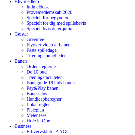
Bliv medlem
Indmeldelse
Prøvemedlemskab 2026
Specielt for begyndere
Specielt for dig med spillebevis
Specielt hvis du er junior
Gæster
Greenfee
Flyover video af banen
Faste spilledage
Træningsmuligheder
Banen
Ordensreglerne
De 10 bud
Træningsfaciliteter
Baneguide 18 huls banen
Pay&Play banen
Banestatus
Handicapberegner
Lokal regler
Plejeplan
Meter-tees
Hole in One
Business
Erhvervsklub i AAGC