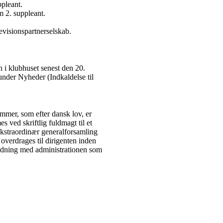
ppleant.
m 2. suppleant.
Revisionspartnerselskab.
 i klubhuset senest den 20.
nder Nyheder (Indkaldelse til
mer, som efter dansk lov, er
 ved skriftlig fuldmagt til et
kstraordinær generalforsamling
overdrages til dirigenten inden
ordning med administrationen som