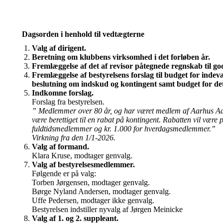
Dagsorden i henhold til vedtægterne
Valg af dirigent.
Beretning om klubbens virksomhed i det forløben år.
Fremlæggelse af det af revisor påtegnede regnskab til go
Fremlæggelse af bestyrelsens forslag til budget for indev
beslutning om indskud og kontingent samt budget for det
Indkomne forslag.
Forslag fra bestyrelsen.
” Medlemmer over 80 år, og har været medlem af Aarhus Aada
være berettiget til en rabat på kontingent. Rabatten vil være p
fuldtidsmedlemmer og kr. 1.000 for hverdagsmedlemmer.”
Virkning fra den 1/1-2026.
Valg af formand.
Klara Kruse, modtager genvalg.
Valg af bestyrelsesmedlemmer.
Følgende er på valg:
Torben Jørgensen, modtager genvalg.
Børge Nyland Andersen, modtager genvalg.
Uffe Pedersen, modtager ikke genvalg.
Bestyrelsen indstiller nyvalg af Jørgen Meinicke
Valg af 1. og 2. suppleant.