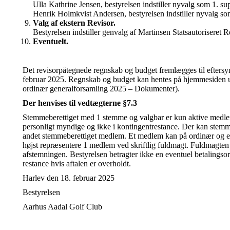
Ulla Kathrine Jensen, bestyrelsen indstiller nyvalg som 1. su
Henrik Holmkvist Andersen, bestyrelsen indstiller nyvalg so
Valg af ekstern Revisor.
Bestyrelsen indstiller genvalg af Martinsen Statsautoriseret 
Eventuelt.
Det revisorpåtegnede regnskab og budget fremlægges til eftersyn
februar 2025. Regnskab og budget kan hentes på hjemmesiden u
ordinær generalforsamling 2025 – Dokumenter).
Der henvises til vedtægterne §7.3
Stemmeberettiget med 1 stemme og valgbar er kun aktive medlem
personligt myndige og ikke i kontingentrestance. Der kan stemmes
andet stemmeberettiget medlem. Et medlem kan på ordinær og e
højst repræsentere 1 medlem ved skriftlig fuldmagt. Fuldmagten 
afstemningen. Bestyrelsen betragter ikke en eventuel betalings
restance hvis aftalen er overholdt.
Harlev den 18. februar 2025
Bestyrelsen
Aarhus Aadal Golf Club