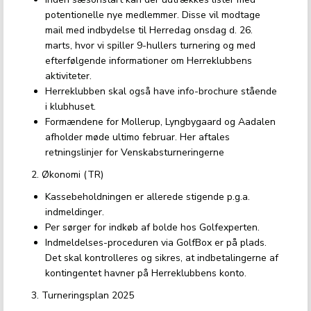
potentionelle nye medlemmer. Disse vil modtage
mail med indbydelse til Herredag onsdag d. 26.
marts, hvor vi spiller 9-hullers turnering og med
efterfølgende informationer om Herreklubbens
aktiviteter.
Herreklubben skal også have info-brochure stående
i klubhuset.
Formændene for Mollerup, Lyngbygaard og Aadalen
afholder møde ultimo februar. Her aftales
retningslinjer for Venskabsturneringerne
2. Økonomi (TR)
Kassebeholdningen er allerede stigende p.g.a.
indmeldinger.
Per sørger for indkøb af bolde hos Golfexperten.
Indmeldelses-proceduren via GolfBox er på plads.
Det skal kontrolleres og sikres, at indbetalingerne af
kontingentet havner på Herreklubbens konto.
3. Turneringsplan 2025