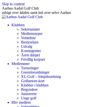
Skip to content
Aarhus Aadal Golf Club
udsigt over ådalen samt ind over selve Aarhus
Klubben
Sekretariatet
Medlemstyper
Venteliste
Bestyrelsen
Udvalg
Kontingenter
Årets ildsjæl
Frivillig korpset
Medlemmer
Turneringer
Greenfeeordninger
XL-Golf – fritspilsordning
Golfamore-kort
Klubber i klubben
Begyndere
Juniorerne
Unge golf
Bliv medlem
Indmeldelse