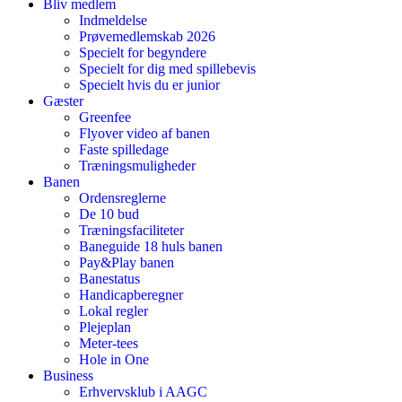
Bliv medlem
Indmeldelse
Prøvemedlemskab 2026
Specielt for begyndere
Specielt for dig med spillebevis
Specielt hvis du er junior
Gæster
Greenfee
Flyover video af banen
Faste spilledage
Træningsmuligheder
Banen
Ordensreglerne
De 10 bud
Træningsfaciliteter
Baneguide 18 huls banen
Pay&Play banen
Banestatus
Handicapberegner
Lokal regler
Plejeplan
Meter-tees
Hole in One
Business
Erhvervsklub i AAGC