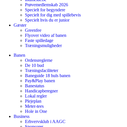
Prøvemedlemskab 2026
Specielt for begyndere
Specielt for dig med spillebevis
Specielt hvis du er junior
Gæster
Greenfee
Flyover video af banen
Faste spilledage
Træningsmuligheder
Banen
Ordensreglerne
De 10 bud
Træningsfaciliteter
Baneguide 18 huls banen
Pay&Play banen
Banestatus
Handicapberegner
Lokal regler
Plejeplan
Meter-tees
Hole in One
Business
Erhvervsklub i AAGC
Sponsorer