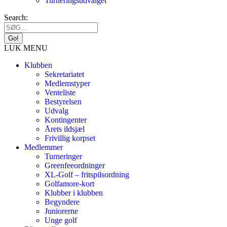
Turneringsudvalget
Search:
LUK MENU
Klubben
Sekretariatet
Medlemstyper
Venteliste
Bestyrelsen
Udvalg
Kontingenter
Årets ildsjæl
Frivillig korpset
Medlemmer
Turneringer
Greenfeeordninger
XL-Golf – fritspilsordning
Golfamore-kort
Klubber i klubben
Begyndere
Juniorerne
Unge golf