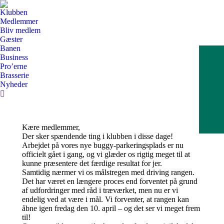
Klubben
Medlemmer
Bliv medlem
Gæster
Banen
Business
Pro’erne
Brasserie
Nyheder
Search:
Kære medlemmer,
Der sker spændende ting i klubben i disse dage!
Arbejdet på vores nye buggy-parkeringsplads er nu
officielt gået i gang, og vi glæder os rigtig meget til at
kunne præsentere det færdige resultat for jer.
Samtidig nærmer vi os målstregen med driving rangen.
Det har været en længere proces end forventet på grund
af udfordringer med råd i træværket, men nu er vi
endelig ved at være i mål. Vi forventer, at rangen kan
åbne igen fredag den 10. april – og det ser vi meget frem
til!