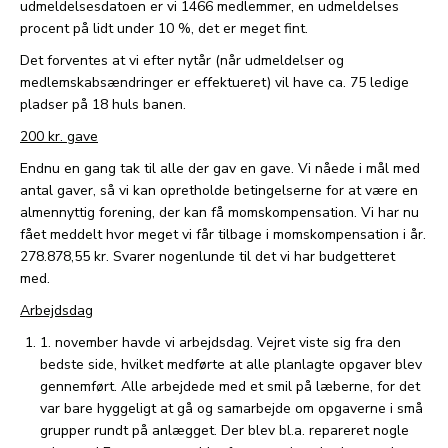
udmeldelsesdatoen er vi 1466 medlemmer, en udmeldelses
procent på lidt under 10 %, det er meget fint.
Det forventes at vi efter nytår (når udmeldelser og
medlemskabsændringer er effektueret) vil have ca. 75 ledige
pladser på 18 huls banen.
200 kr. gave
Endnu en gang tak til alle der gav en gave. Vi nåede i mål med
antal gaver, så vi kan opretholde betingelserne for at være en
almennyttig forening, der kan få momskompensation. Vi har nu
fået meddelt hvor meget vi får tilbage i momskompensation i år.
278.878,55 kr. Svarer nogenlunde til det vi har budgetteret
med.
Arbejdsdag
1. november havde vi arbejdsdag. Vejret viste sig fra den
bedste side, hvilket medførte at alle planlagte opgaver blev
gennemført. Alle arbejdede med et smil på læberne, for det
var bare hyggeligt at gå og samarbejde om opgaverne i små
grupper rundt på anlægget. Der blev bl.a. repareret nogle