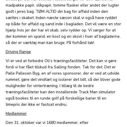
madpakke papir, slikpapir, tomme flasker eller andet der lugter
godt i jeres bag. TØM ALTID din bag for affald inden den
sættes i skabet. Inden næste sæson skal vi også have ryddet
op både for affald og sand inde i bagladen. Det vil være en stor
hjælp hvis jer der har et skab, selv rydder op. Vi sørger for at
der kommer en spand, en kost og en skovl i hver af bagladerne,
så der er værktøj man kan bruge. På forhånd tak!
Driving Range
Vi er ved at forbedre Oli’s træningsfaciliteter. Det kan vi gøre
fordi vi har fået tilskud fra Salling fonden. Tak for det. Det er
Palle Pallesen Byg, en af vores sponsorer, der er ved at udvide
rummet, gøre det vindtæt og isolerer det lidt, så der bliver gode
muligheder for vintertræning. I tillæg til de bedre
træningsfaciliteter kan den installerede Track Man simulator
også bookes til en runde golf på forskellige baner til en
timepris der ikke er fastsat endnu.
Medlemmer
Den 31. oktober var vi 1680 medlemmer, efter