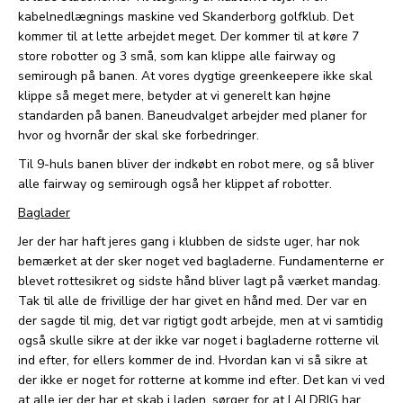
kabelnedlægnings maskine ved Skanderborg golfklub. Det
kommer til at lette arbejdet meget. Der kommer til at køre 7
store robotter og 3 små, som kan klippe alle fairway og
semirough på banen. At vores dygtige greenkeepere ikke skal
klippe så meget mere, betyder at vi generelt kan højne
standarden på banen. Baneudvalget arbejder med planer for
hvor og hvornår der skal ske forbedringer.
Til 9-huls banen bliver der indkøbt en robot mere, og så bliver
alle fairway og semirough også her klippet af robotter.
Baglader
Jer der har haft jeres gang i klubben de sidste uger, har nok
bemærket at der sker noget ved bagladerne. Fundamenterne er
blevet rottesikret og sidste hånd bliver lagt på værket mandag.
Tak til alle de frivillige der har givet en hånd med. Der var en
der sagde til mig, det var rigtigt godt arbejde, men at vi samtidig
også skulle sikre at der ikke var noget i bagladerne rotterne vil
ind efter, for ellers kommer de ind. Hvordan kan vi så sikre at
der ikke er noget for rotterne at komme ind efter. Det kan vi ved
at alle jer der har et skab i laden, sørger for at I ALDRIG har