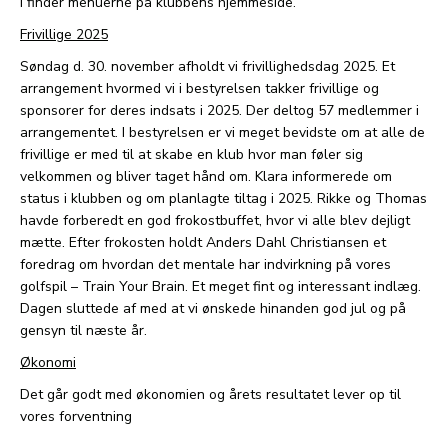
I finder menuerne på klubbens hjemmeside.
Frivillige 2025
Søndag d. 30. november afholdt vi frivillighedsdag 2025. Et
arrangement hvormed vi i bestyrelsen takker frivillige og
sponsorer for deres indsats i 2025. Der deltog 57 medlemmer i
arrangementet. I bestyrelsen er vi meget bevidste om at alle de
frivillige er med til at skabe en klub hvor man føler sig
velkommen og bliver taget hånd om. Klara informerede om
status i klubben og om planlagte tiltag i 2025. Rikke og Thomas
havde forberedt en god frokostbuffet, hvor vi alle blev dejligt
mætte. Efter frokosten holdt Anders Dahl Christiansen et
foredrag om hvordan det mentale har indvirkning på vores
golfspil – Train Your Brain. Et meget fint og interessant indlæg.
Dagen sluttede af med at vi ønskede hinanden god jul og på
gensyn til næste år.
Økonomi
Det går godt med økonomien og årets resultatet lever op til
vores forventning