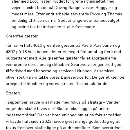
stier med Ecco raster, ryddet for grene i træbæltet med
vejen, samlet bolde på Driving Range, vasket Buggyer og
meget mere. Efter endt arbejde serverede Rikke og Thomas
en dejlig Chili con carne. Godt arrangeret af baneudvalget
og tusind tak for indsatsen til alle fremmødte.
Greenfee gæster
I år har vi haft 4610 greenfee gæster på Pay & Play banen og
4807 på 18 huls banen, det er et meget fint antal og flere end
budgetteret med. Alle greenfee gæster får et spørgeskema
vedrørende deres besøg i klubben. Svarene viser generelt god
tilfredshed med banerne og servicen i klubben. At servicen
bliver rost, kan vi takke vores Baneservice for. De gør et kæmpe
arbejde for klubben og vores gæster. Tusind tak for det.
Strategi
I september havde vi et møde med fokus på strategi – Var der
noget der skulle laves om? Skulle fokus ligges på andre
indsatsområder? Der var bred enighed om at de fokusområder
vi havde haft siden 2023 havde givet mange gode tiltag og at
fokus fremover skulle ligge på andre områder. Som overordnet