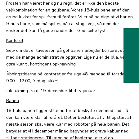
Frosten har været her og nu regn, det er ikke den bedste
vejrkombination for en golfbane. Vores 18-huls bane er af den
grund lukket for spil frem til foråret. Vi er så heldige at vi har en
9-huls bane, som må spilles på i al slags vejr, så dem der
ønsker det, kan få gode runder der. God spille lyst.
Kontoret
Selv om det er lavsæson på golfbanen arbejder kontoret stadig
med de mange administrative opgaver. Lige nu er de bl.a. ved at
gøre klar til kontingent opkrævning.
Åbningstiderne på kontoret er fra uge 48: mandag til torsdag
9.00 – 12.00, fredag lukket.
Julelukning fra d. 19. december til d. 5. januar.
Banen
18-huls banen ligger stille nu for at beskytte den mod slid, så
den kan være klar til foråret. Det er besluttet at vi til opstart af
næste sæson skal være klar med robotter på hele banen. Det
betyder at vi i december måned begynder at grave kabler ned
til lade stationerne. Til lægning af kablerne lejer vi en