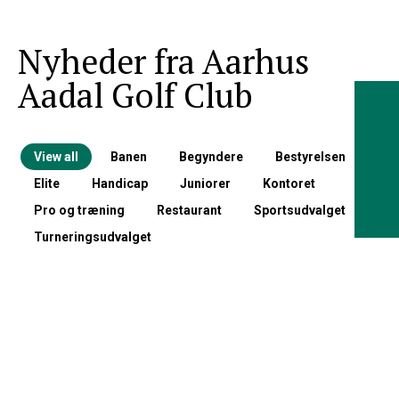
Nyheder fra Aarhus
Aadal Golf Club
View all
Banen
Begyndere
Bestyrelsen
Elite
Handicap
Juniorer
Kontoret
Pro og træning
Restaurant
Sportsudvalget
Turneringsudvalget
Bestyrelsen