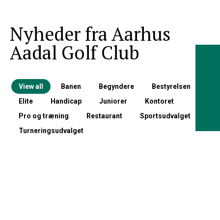
Nyheder fra Aarhus
Aadal Golf Club
View all
Banen
Begyndere
Bestyrelsen
Elite
Handicap
Juniorer
Kontoret
Pro og træning
Restaurant
Sportsudvalget
Turneringsudvalget
Bestyrelsen