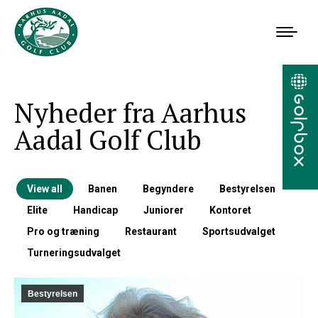
Nyheder fra Aarhus
Aadal Golf Club
View all
Banen
Begyndere
Bestyrelsen
Elite
Handicap
Juniorer
Kontoret
Pro og træning
Restaurant
Sportsudvalget
Turneringsudvalget
Bestyrelsen